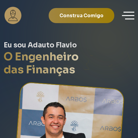
Construa Comigo
Eu sou Adauto Flavio
ROSPERIDA
O Engenheiro
das Finanças