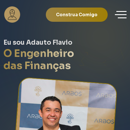
Construa Comigo
Eu sou Adauto Flavio
ROSPERIDA
O Engenheiro
das Finanças